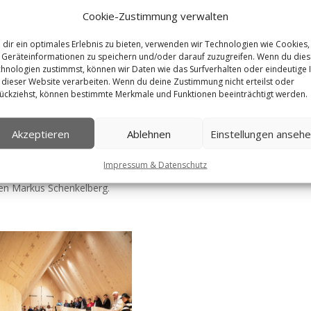
Cookie-Zustimmung verwalten
dir ein optimales Erlebnis zu bieten, verwenden wir Technologien wie Cookies,
Geräteinformationen zu speichern und/oder darauf zuzugreifen. Wenn du die
hnologien zustimmst, können wir Daten wie das Surfverhalten oder eindeutige 
 dieser Website verarbeiten. Wenn du deine Zustimmung nicht erteilst oder
ückziehst, können bestimmte Merkmale und Funktionen beeinträchtigt werden.
Akzeptieren
Ablehnen
Einstellungen anseh
 erlebbar gemacht. Ich durfte Akteure und Stipendiaten der Stiftung
n interviewen. Die Stiftung fördert in den Bereichen Bildung,
Impressum & Datenschutz
rgerengagement. Der Vorstandsvorsitzende Prof. Dr. Roland Kaehlbran
en Markus Schenkelberg.