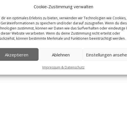
Cookie-Zustimmung verwalten
YM Wellpass Connect Experience Augsburg moderiert. Unter dem Mott
k der Arbeitgebermarke“ gab es zwei spannende Vorträge mit Einblick
dir ein optimales Erlebnis zu bieten, verwenden wir Technologien wie Cookies,
Geräteinformationen zu speichern und/oder darauf zuzugreifen. Wenn du die
hnologien zustimmst, können wir Daten wie das Surfverhalten oder eindeutige 
 dieser Website verarbeiten. Wenn du deine Zustimmung nicht erteilst oder
ückziehst, können bestimmte Merkmale und Funktionen beeinträchtigt werden.
Akzeptieren
Ablehnen
Einstellungen anseh
Impressum & Datenschutz