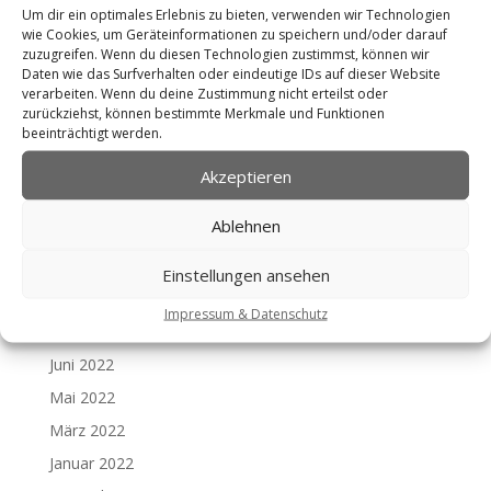
Januar 2024
Um dir ein optimales Erlebnis zu bieten, verwenden wir Technologien
wie Cookies, um Geräteinformationen zu speichern und/oder darauf
Oktober 2023
zuzugreifen. Wenn du diesen Technologien zustimmst, können wir
Juli 2023
Daten wie das Surfverhalten oder eindeutige IDs auf dieser Website
verarbeiten. Wenn du deine Zustimmung nicht erteilst oder
Juni 2023
zurückziehst, können bestimmte Merkmale und Funktionen
beeinträchtigt werden.
Mai 2023
April 2023
Akzeptieren
März 2023
Ablehnen
Februar 2023
November 2022
Einstellungen ansehen
Oktober 2022
Impressum & Datenschutz
Juli 2022
Juni 2022
Mai 2022
März 2022
Januar 2022